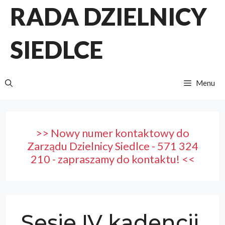
Przejdź
RADA DZIELNICY
do
treści
SIEDLCE
Menu
>> Nowy numer kontaktowy do
Zarządu Dzielnicy Siedlce - 571 324
210 - zapraszamy do kontaktu! <<
Sesje IV kadencji